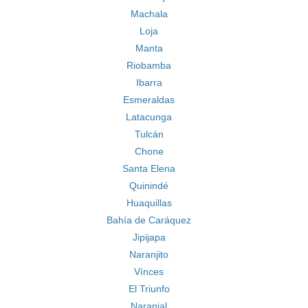
Machala
Loja
Manta
Riobamba
Ibarra
Esmeraldas
Latacunga
Tulcán
Chone
Santa Elena
Quinindé
Huaquillas
Bahía de Caráquez
Jipijapa
Naranjito
Vínces
El Triunfo
Naranjal